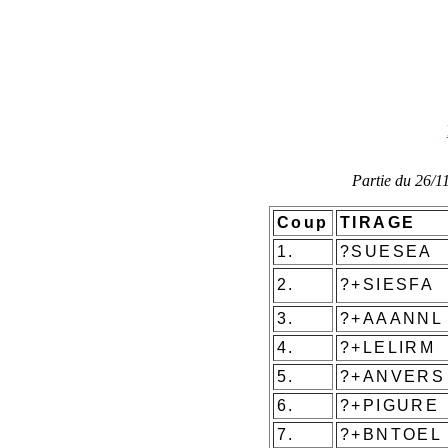
Partie du 26/11
Coup
TIRAGE
1.
?SUESEA
2.
?+SIESFA
3.
?+AAANNL
4.
?+LELIRM
5.
?+ANVERS
6.
?+PIGURE
7.
?+BNTOEL