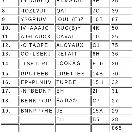
REMÃDIE
7.
L+TAIRCQ
5E
36
8.
-IOZL?UI
QAT
7C
39
9.
Y?GRIUV
IOULI(E)Z
10B
87
10.
IV+AAAJC
RUG(B)Y
4K
50
11.
AJ+LAUOX
CAVAI
1G
35
12.
-OITAOFE
ALOYAUX
O1
75
13.
OO+LSEKJ
REFAIT
6H
36
LOOKÃS
14.
-TSETLRI
E10
30
15.
RPUTEEB
LIRETTES
14B
70
16.
EP+PLNHV
TURBE
15H
32
17.
-NFBEDNP
EH
2I
31
FÃDÃ©
18.
BENNP+JP
G7
27
19.
BNNPP+HE
JE
15A
29
EH
B5
28
865