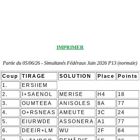
IMPRIMER
Partie du 05/06/26 - Simultanés Fédéraux Juin 2026 P13 (normale)
Coup
TIRAGE
SOLUTION
Place
Points
1.
ERSIIEM
2.
I+SAENOL
MERISE
H4
18
3.
OUMTEEA
ANISOLES
8A
77
4.
O+RSNEAS
AMEUTE
3C
24
5.
EIURWDE
ASSONERA
A1
77
6.
DEEIR+LM
WU
2F
64