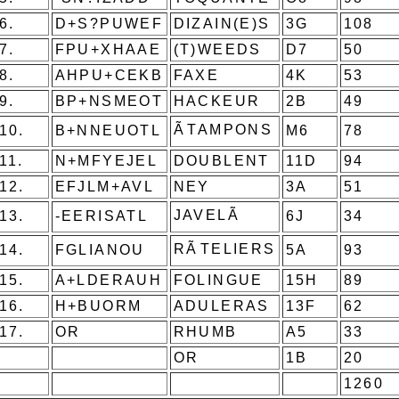
6.
D+S?PUWEF
DIZAIN(E)S
3G
108
7.
FPU+XHAAE
(T)WEEDS
D7
50
8.
AHPU+CEKB
FAXE
4K
53
9.
BP+NSMEOT
HACKEUR
2B
49
ÃTAMPONS
10.
B+NNEUOTL
M6
78
11.
N+MFYEJEL
DOUBLENT
11D
94
12.
EFJLM+AVL
NEY
3A
51
JAVELÃ
13.
-EERISATL
6J
34
RÃTELIERS
14.
FGLIANOU
5A
93
15.
A+LDERAUH
FOLINGUE
15H
89
16.
H+BUORM
ADULERAS
13F
62
17.
OR
RHUMB
A5
33
OR
1B
20
1260