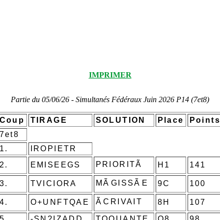
IMPRIMER
Partie du 05/06/26 - Simultanés Fédéraux Juin 2026 P14 (7et8)
Coup
TIRAGE
SOLUTION
Place
Point
7et8
1.
IROPIETR
PRIORITÃ
2.
EMISEEGS
H1
141
MÃGISSÃE
3.
TVICIORA
9C
100
ÃCRIVAIT
4.
O+UNFTQAE
8H
107
5.
-SN?IZADD
TOQUANTE
O8
98