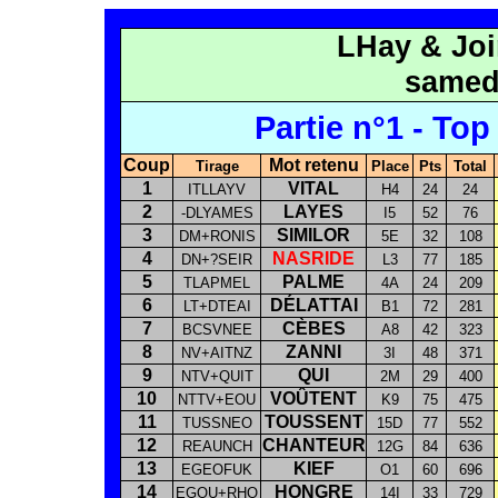
LHay & Joi
samed
Partie n°1 - Top
Coup
Mot retenu
Tirage
Place
Pts
Total
1
VITAL
ITLLAYV
H4
24
24
2
LAYES
-DLYAMES
I5
52
76
3
SIMILOR
DM+RONIS
5E
32
108
4
NASRIDE
DN+?SEIR
L3
77
185
5
PALME
TLAPMEL
4A
24
209
6
DÉLATTAI
LT+DTEAI
B1
72
281
7
CÈBES
BCSVNEE
A8
42
323
8
ZANNI
NV+AITNZ
3I
48
371
9
QUI
NTV+QUIT
2M
29
400
10
VOÛTENT
NTTV+EOU
K9
75
475
11
TOUSSENT
TUSSNEO
15D
77
552
12
CHANTEUR
REAUNCH
12G
84
636
13
KIEF
EGEOFUK
O1
60
696
14
HONGRE
EGOU+RHO
14I
33
729