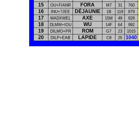
15
FORA
OU+FIANR
M7
31
760
16
DÉJAUNIE
INU+?JEE
1B
119
879
17
AXE
MADXWEL
15M
49
928
18
WU
DLMW+IOU
14F
64
992
19
ROM
DILMO+PR
G7
23
1015
20
LAPIDE
1040
DILP+EAB
C8
25