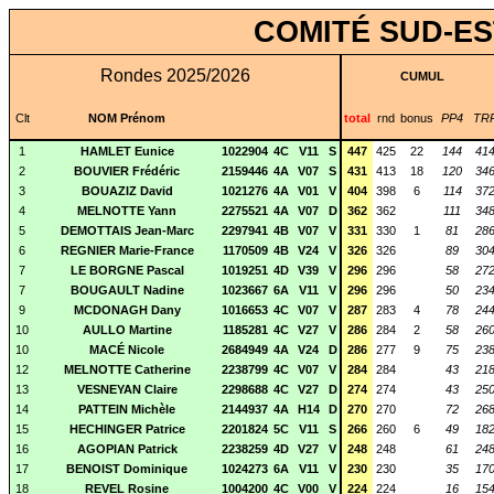
COMITÉ SUD-ES
Rondes 2025/2026
CUMUL
Clt
NOM Prénom
total
rnd
bonus
PP4
TR
1
HAMLET Eunice
1022904
4C
V11
S
447
425
22
144
41
2
BOUVIER Frédéric
2159446
4A
V07
S
431
413
18
120
34
3
BOUAZIZ David
1021276
4A
V01
V
404
398
6
114
37
4
MELNOTTE Yann
2275521
4A
V07
D
362
362
111
34
5
DEMOTTAIS Jean-Marc
2297941
4B
V07
V
331
330
1
81
28
6
REGNIER Marie-France
1170509
4B
V24
V
326
326
89
30
7
LE BORGNE Pascal
1019251
4D
V39
V
296
296
58
27
7
BOUGAULT Nadine
1023667
6A
V11
V
296
296
50
23
9
MCDONAGH Dany
1016653
4C
V07
V
287
283
4
78
24
10
AULLO Martine
1185281
4C
V27
V
286
284
2
58
26
10
MACÉ Nicole
2684949
4A
V24
D
286
277
9
75
23
12
MELNOTTE Catherine
2238799
4C
V07
V
284
284
43
21
13
VESNEYAN Claire
2298688
4C
V27
D
274
274
43
25
14
PATTEIN Michèle
2144937
4A
H14
D
270
270
72
26
15
HECHINGER Patrice
2201824
5C
V11
S
266
260
6
49
18
16
AGOPIAN Patrick
2238259
4D
V27
V
248
248
61
24
17
BENOIST Dominique
1024273
6A
V11
V
230
230
35
17
18
REVEL Rosine
1004200
4C
V00
V
224
224
16
15