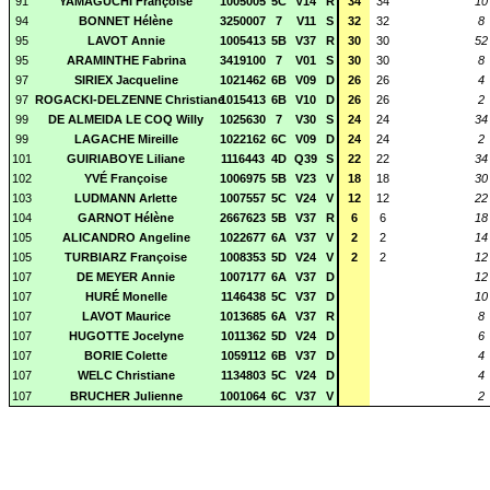
91
YAMAGUCHI Françoise
1005005
5C
V14
R
34
34
10
94
BONNET Hélène
3250007
7
V11
S
32
32
8
95
LAVOT Annie
1005413
5B
V37
R
30
30
52
95
ARAMINTHE Fabrina
3419100
7
V01
S
30
30
8
97
SIRIEX Jacqueline
1021462
6B
V09
D
26
26
4
97
ROGACKI-DELZENNE Christiane
1015413
6B
V10
D
26
26
2
99
DE ALMEIDA LE COQ Willy
1025630
7
V30
S
24
24
34
99
LAGACHE Mireille
1022162
6C
V09
D
24
24
2
101
GUIRIABOYE Liliane
1116443
4D
Q39
S
22
22
34
102
YVÉ Françoise
1006975
5B
V23
V
18
18
30
103
LUDMANN Arlette
1007557
5C
V24
V
12
12
22
104
GARNOT Hélène
2667623
5B
V37
R
6
6
18
105
ALICANDRO Angeline
1022677
6A
V37
V
2
2
14
105
TURBIARZ Françoise
1008353
5D
V24
V
2
2
12
107
DE MEYER Annie
1007177
6A
V37
D
12
107
HURÉ Monelle
1146438
5C
V37
D
10
107
LAVOT Maurice
1013685
6A
V37
R
8
107
HUGOTTE Jocelyne
1011362
5D
V24
D
6
107
BORIE Colette
1059112
6B
V37
D
4
107
WELC Christiane
1134803
5C
V24
D
4
107
BRUCHER Julienne
1001064
6C
V37
V
2