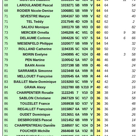
68
LAROULANDIE Pascal
1019271
5B
V09
V
64
64
54
68
RODIER Nicole-Denise
1006881
5B
V09
V
64
64
52
71
SEVESTRE Maryse
1004167
5D
V09
V
62
62
40
71
TEL Teddy
2317546
4D
V29
S
62
62
2
73
SALIOU Monique
1001170
5B
V03
D
60
60
82
73
MERCIER Ornella
1045206
4C
V01
D
60
60
9
36
75
DELAUME Corinne
1004226
5C
V37
S
54
54
6
66
75
WIESENFELD Philippe
1020077
5B
V09
V
54
54
32
77
ROLLAND Catherine
1194335
5C
V24
D
50
50
72
78
MORIN Evelyne
1040895
4C
V24
D
48
48
3
58
79
PEN Martine
1100542
5A
V07
D
46
46
68
79
BAAN Annie
1037198
5B
V09
D
46
46
24
81
SARRAMEA Simonne
1023448
6A
V09
R
44
44
32
81
MELLOUET Françoise
1020545
6A
V09
R
44
44
22
83
BAILLET Marie-Dominique
1019260
5C
V09
V
42
42
20
84
GRAVA Alexy
1022780
6B
VJ10
P
40
40
16
85
CHARPENTIER Rosalie
1122245
7
V10
D
38
38
14
86
SABLON Christiane
2667329
5C
V17
D
36
36
58
86
TOUZELET France
1059938
5D
V37
V
36
36
48
86
REGALLET Françoise
1015867
6A
V07
V
36
36
28
86
OUDET Dominique
1013651
6A
V09
V
36
36
26
86
DESBROSSES Pascal
1021452
6B
V09
V
36
36
14
91
CHARPENTREAU Danièle
1168507
5C
V24
D
34
34
56
91
FOUCHER Michèle
2664648
5A
V32
R
34
34
44