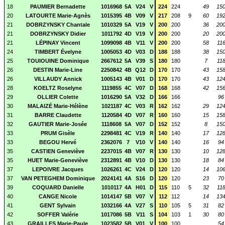
18
PAUMIER Bernadette
1016968
5A
V24
V
224
224
49
15
20
LATOURTE Marie-Agnès
1015395
4B
V09
V
217
208
9
60
19
21
DOBRZYNSKY Chantale
1010329
5A
V19
V
200
200
36
20
21
DOBRZYNSKY Didier
1011792
4D
V19
V
200
200
20
20
21
LÉPINAY Vincent
1099098
4B
V11
V
200
200
58
11
24
TIMBERT Évelyne
1005053
4D
V03
D
188
188
38
15
25
TOUIOUINE Dominique
2667612
5A
V39
S
180
180
7
11
26
DESTIN Marie-Line
2250842
4B
Q12
D
170
170
43
15
26
VILLAUDY Annick
1005143
4B
V01
D
170
170
43
12
28
KOELTZ Roselyne
1119855
4C
V07
D
168
168
42
15
29
OLLIER Colette
1016290
5A
V32
D
166
166
96
30
MALAIZÉ Marie-Hélène
1021187
4C
V03
R
162
162
29
12
31
BARRE Claudette
1120584
4D
V07
R
160
160
15
15
32
GAUTIER Marie-Josée
1118608
5A
V07
D
152
152
8
15
33
PRUM Gisèle
2298481
4C
V19
R
140
140
17
12
33
BEGOU Hervé
2362076
7
V10
V
140
140
16
94
35
CASTIEN Geneviève
2237015
4B
V07
R
130
130
10
12
35
HUET Marie-Geneviève
2312891
4B
V10
D
130
130
18
84
37
LEPOIVRE Jacques
1026261
4C
V24
D
120
120
14
10
37
VAN PETEGHEM Dominique
2024141
4A
S16
D
120
120
23
70
39
COQUARD Danielle
1010117
4A
H01
D
115
110
5
32
11
40
CANGE Nicole
1014147
5B
V07
V
112
112
14
13
41
GENT Sylvain
1032166
4A
V27
S
110
105
5
31
82
42
SOFFER Valérie
1017086
5B
V11
S
104
103
1
30
80
43
GRAILLES Marie-Paule
1023582
5B
V01
V
100
100
54