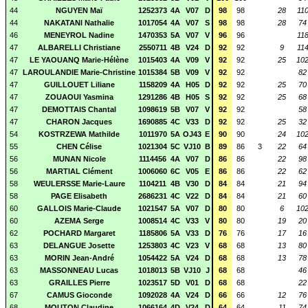
44
NGUYEN Maï
1252373
4A
V07
D
98
98
28
11
44
NAKATANI Nathalie
1017054
4A
V07
S
98
98
28
74
46
MENEYROL Nadine
1470353
5A
V07
V
96
96
11
47
ALBARELLI Christiane
2550711
4B
V24
D
92
92
9
11
47
LE YAOUANQ Marie-Hélène
1015403
4A
V09
V
92
92
25
10
47
LAROULANDIE Marie-Christine
1015384
5B
V09
V
92
92
82
47
GUILLOUET Liliane
1158209
4A
H05
D
92
92
25
70
47
ZOUAOUI Yasmina
1291286
4B
H05
S
92
92
25
68
47
DEMOTTAIS Chantal
1098619
5B
V07
V
92
92
58
47
CHARON Jacques
1690885
4C
V33
D
92
92
25
32
54
KOSTRZEWA Mathilde
1011970
5A
OJ43
E
90
90
24
10
55
CHEN Célise
1021304
5C
VJ10
B
89
86
3
22
64
56
MUNAN Nicole
1114456
4A
V07
D
86
86
22
98
56
MARTIAL Clément
1006060
6C
V05
E
86
86
22
62
58
WEULERSSE Marie-Laure
1104211
4B
V30
D
84
84
21
94
58
PAGE Elisabeth
2686231
4C
V22
D
84
84
21
60
60
GALLOIS Marie-Claude
1021547
5A
V07
D
80
80
6
10
60
AZEMA Serge
1008514
4C
V33
V
80
80
19
20
62
POCHARD Margaret
1185806
5A
V33
D
76
76
17
16
63
DELANGUE Josette
1253803
4C
V23
V
68
68
13
80
63
MORIN Jean-André
1054422
5A
V24
D
68
68
13
78
63
MASSONNEAU Lucas
1018013
5B
VJ10
J
68
68
46
63
GRAILLES Pierre
1023517
5D
V01
D
68
68
22
67
CAMUS Gioconde
1092028
4A
V24
D
66
66
12
76
68
MOUTON Claudine
1066164
4D
V24
D
64
64
11
74