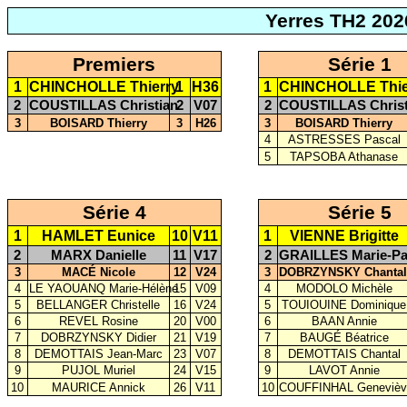
Yerres TH2 202
Premiers
Série 1
1
CHINCHOLLE Thierry
1
H36
1
CHINCHOLLE Thie
2
COUSTILLAS Christian
2
V07
2
COUSTILLAS Christ
3
BOISARD Thierry
3
H26
3
BOISARD Thierry
4
ASTRESSES Pascal
5
TAPSOBA Athanase
Série 4
Série 5
1
HAMLET Eunice
10
V11
1
VIENNE Brigitte
2
MARX Danielle
11
V17
2
GRAILLES Marie-Pa
3
MACÉ Nicole
12
V24
3
DOBRZYNSKY Chantal
4
LE YAOUANQ Marie-Hélène
15
V09
4
MODOLO Michèle
5
BELLANGER Christelle
16
V24
5
TOUIOUINE Dominique
6
REVEL Rosine
20
V00
6
BAAN Annie
7
DOBRZYNSKY Didier
21
V19
7
BAUGÉ Béatrice
8
DEMOTTAIS Jean-Marc
23
V07
8
DEMOTTAIS Chantal
9
PUJOL Muriel
24
V15
9
LAVOT Annie
10
MAURICE Annick
26
V11
10
COUFFINHAL Genevièv