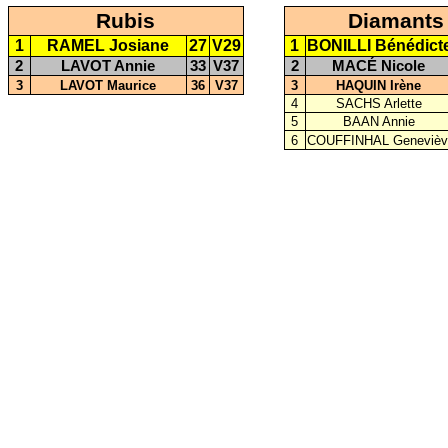
Rubis
Diamants
1
RAMEL Josiane
27
V29
1
BONILLI Bénédict
2
LAVOT Annie
33
V37
2
MACÉ Nicole
3
LAVOT Maurice
36
V37
3
HAQUIN Irène
4
SACHS Arlette
5
BAAN Annie
6
COUFFINHAL Genevièv