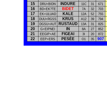
15
INDURE
DRU+BIDN
11C
31
671
16
BIDET
BD+EK?TE
7A
32
703
17
KALE
EK+ULUAD
12A
52
755
18
KRUS
DUU+RGSS
A12
39
794
19
RUSTAUD
DGSU+AUT
13A
31
825
20
IN
G+EIPNEI
8A
27
852
21
FIGEAI
EEGIP+AE
3I
20
872
22
PESÉE
907
EEP+ERS
O1
35