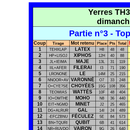
Yerres TH3
dimanche
Partie n°3 - Top
Coup
Mot retenu
Tirage
Place
Pts
Total
1
LATEX
TEHXLAP
H8
48
48
2
XIPHOS
HP+LISOJ
12H
40
88
3
MAJE
JL+IEIMA
13L
31
119
4
FILERAI
IIL+AFER
I3
71
190
5
LE
LRONONE
14M
25
215
6
VARONNÉ
NNOOR+AV
O7
33
248
7
CHOYÉES
O+CYE?SE
15G
108
356
8
WATTÉS
TEOWIAS
10F
48
404
9
MOHO
IO+OMTHE
N8
36
440
10
MINET
EIT+NGMD
J2
25
465
11
GAL
DG+ALRUR
14I
24
489
12
FÉCULEZ
-EFCZBNU
5E
84
573
13
QUBIT
BN+TQURI
6B
41
614
14
VAIRON
NR+RUVDO
9G
26
640