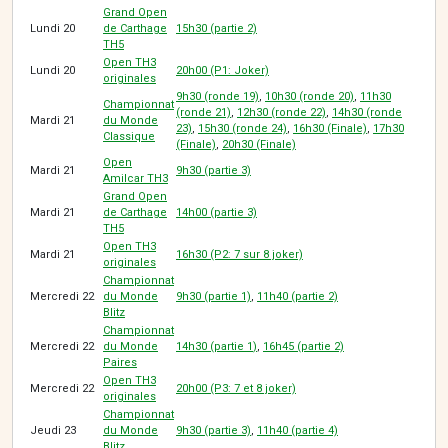
Grand Open
Lundi 20
de Carthage
15h30 (partie 2)
TH5
Open TH3
Lundi 20
20h00 (P1: Joker)
originales
9h30 (ronde 19)
,
10h30 (ronde 20)
,
11h30
Championnat
(ronde 21)
,
12h30 (ronde 22)
,
14h30 (ronde
Mardi 21
du Monde
23)
,
15h30 (ronde 24)
,
16h30 (Finale)
,
17h30
Classique
(Finale)
,
20h30 (Finale)
Open
Mardi 21
9h30 (partie 3)
Amilcar TH3
Grand Open
Mardi 21
de Carthage
14h00 (partie 3)
TH5
Open TH3
Mardi 21
16h30 (P2: 7 sur 8 joker)
originales
Championnat
Mercredi 22
du Monde
9h30 (partie 1)
,
11h40 (partie 2)
Blitz
Championnat
Mercredi 22
du Monde
14h30 (partie 1
)
,
16h45 (partie 2)
Paires
Open TH3
Mercredi 22
20h00 (P3: 7 et 8 joker)
originales
Championnat
Jeudi 23
du Monde
9h30 (partie 3)
,
11h40 (partie 4)
Blitz