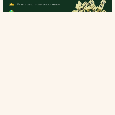
Prochains événements
Masters régionaux du comité à Lieusaint
dans une salle climatisée !