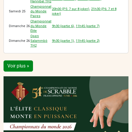
Hannibal TH2
Championnat
20h00 (P5: 7 sur 8 joker
)
,
21h30 (P6: 7 et 8
Samedi 25
du Monde
joker)
Paires
Championnat
Dimanche 26
du Monde
9h30 (partie 6
)
,
11h45 (partie 7)
Élite
Open
Dimanche 26
Salammbô
9h30 (partie 1)
,
1
1h45 (partie 2)
TH2
Voir plus »