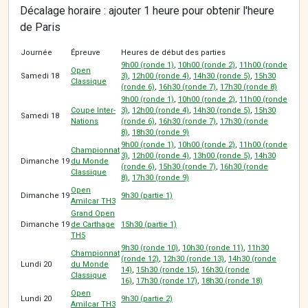
Décalage horaire : ajouter 1 heure pour obtenir l'heure
de Paris
Journée
Épreuve
Heures de début des parties
9h00 (ronde 1)
,
10h00 (ronde 2)
,
11h00 (ronde
Open
Samedi 18
3)
,
12h00 (ronde 4)
,
14h30 (ronde 5)
,
15h30
Classique
(ronde 6)
,
16h30 (ronde 7)
,
17h30 (ronde 8)
9h00 (ronde 1)
,
10h00 (ronde 2)
,
11h00 (ronde
Coupe Inter-
3)
,
12h00 (ronde 4)
,
14h30 (ronde 5)
,
15h30
Samedi 18
Nations
(ronde 6)
,
16h30 (ronde 7)
,
17h30 (ronde
8)
,
18h30 (ronde 9)
9h00 (ronde 1)
,
10h00 (ronde 2)
,
11h00 (ronde
Championnat
3)
,
12h00 (ronde 4)
,
13h00 (ronde 5)
,
14h30
Dimanche 19
du Monde
(ronde 6)
,
15h30 (ronde 7)
,
16h30 (ronde
Classique
8)
,
17h30 (ronde 9)
Open
Dimanche 19
9h30 (partie 1)
Amilcar TH3
Grand Open
Dimanche 19
de Carthage
15h30 (partie 1)
TH5
9h30 (ronde 10)
,
10h30 (ronde 11)
,
11h30
Championnat
(ronde 12)
,
12h30 (ronde 13)
,
14h30 (ronde
Lundi 20
du Monde
14)
,
15h30 (ronde 15)
,
16h30 (ronde
Classique
16)
,
17h30 (ronde 17)
,
18h30 (ronde 18)
Open
Lundi 20
9h30 (partie 2)
Amilcar TH3