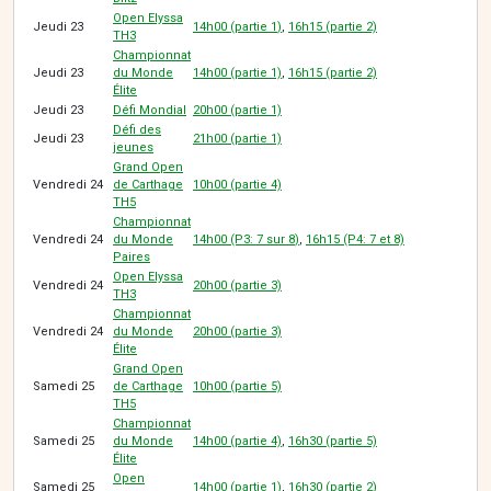
Open Elyssa
Jeudi 23
14h00 (partie 1
)
,
16h15 (partie 2)
TH3
Championnat
Jeudi 23
du Monde
14h00 (partie 1)
,
16h15 (partie 2)
Élite
Jeudi 23
Défi Mondial
20h00 (partie 1)
Défi des
Jeudi 23
21h00 (partie 1)
jeunes
Grand Open
Vendredi 24
de Carthage
10h00 (partie 4)
TH5
Championnat
Vendredi 24
du Monde
14h00 (P3: 7 sur 8
)
,
16h15 (P4: 7 et 8)
Paires
Open Elyssa
Vendredi 24
20h00 (partie 3)
TH3
Championnat
Vendredi 24
du Monde
20h00 (partie 3)
Élite
Grand Open
Samedi 25
de Carthage
10h00 (partie 5)
TH5
Championnat
Samedi 25
du Monde
14h00 (partie 4)
,
16h30 (partie 5)
Élite
Open
Samedi 25
14h00 (partie 1)
,
16h30 (partie 2)